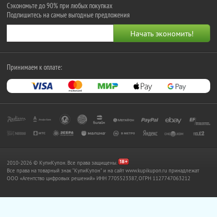
Сэкономьте до 90% при любых покупках
Подпишитесь на самые выгодные предложения
Принимаем к оплате:
2010-2026 © КупиКупон. Все права защищены.
Все права на товарный знак "КупиКупон" и на сайт www.kupikupon.ru принадлежат
OOO «Агентство цифровых решений» ИНН 7705523387, ОГРН 1127747063212