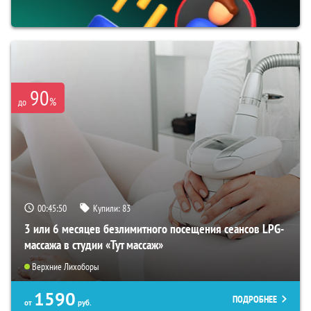
90
%
до
00:45:50
Купили:
83
3 или 6 месяцев безлимитного посещения сеансов LPG-
массажа в студии «Тут массаж»
Верхние Лихоборы
1590
ПОДРОБНЕЕ
от
руб.