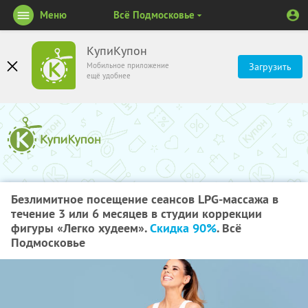
Меню
Всё Подмосковье
КупиКупон
Мобильное приложение
Загрузить
ещё удобнее
Безлимитное посещение сеансов LPG-массажа в
течение 3 или 6 месяцев в студии коррекции
фигуры «Легко худеем».
Скидка 90%
. Всё
Подмосковье