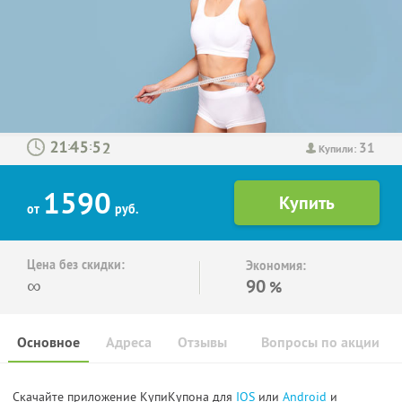
31
:
:
Купили:
1590
от
руб.
Цена без скидки:
Экономия:
∞
90
%
Основное
Адреса
Отзывы
Вопросы по акции
Скачайте приложение КупиКупона для
IOS
или
Android
и