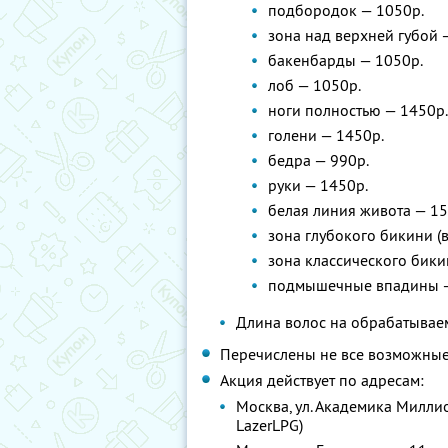
подбородок — 1050р.
зона над верхней губой 
бакенбарды — 1050р.
лоб — 1050р.
ноги полностью — 1450р.
голени — 1450р.
бедра — 990р.
руки — 1450р.
белая линия живота — 15
зона глубокого бикини (
зона классического бики
подмышечные впадины —
Длина волос на обрабатывае
Перечислены не все возможные 
Акция действует по адресам:
Москва, ул. Академика Миллион
LazerLPG)