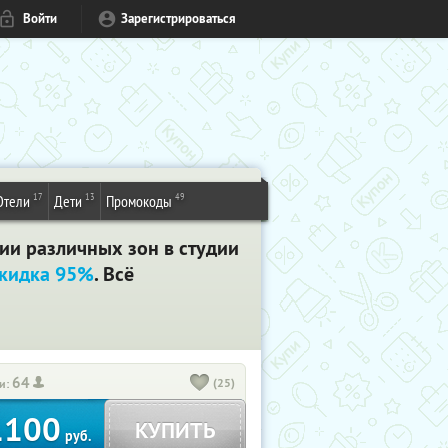
Войти
Зарегистрироваться
17
13
49
Отели
Дети
Промокоды
ии различных зон в студии
кидка 95%
. Всё
64
(25)
и:
1100
КУПИТЬ
руб.