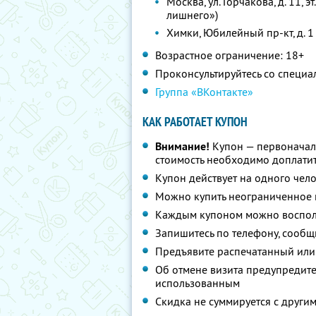
Москва, ул. Горчакова, д. 11, э
лишнего»)
Химки, Юбилейный пр-кт, д. 1
Возрастное ограничение: 18+
Проконсультируйтесь со специа
Группа «ВКонтакте»
КАК РАБОТАЕТ КУПОН
Внимание!
Купон — первоначал
стоимость необходимо доплатит
Купон действует на одного чел
Можно купить неограниченное 
Каждым купоном можно восполь
Запишитесь по телефону, сообщ
Предъявите распечатанный или
Об отмене визита предупредите 
использованным
Скидка не суммируется с друг