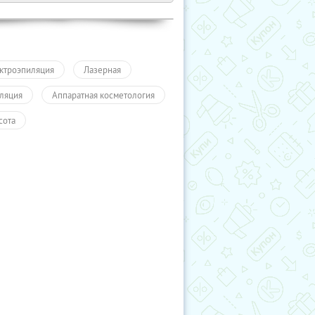
ктроэпиляция
Лазерная
ляция
Аппаратная косметология
сота