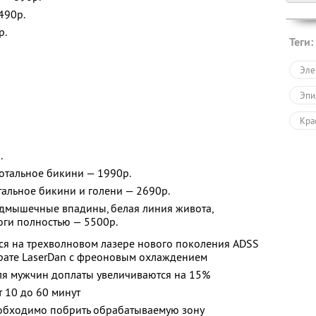
490р.
р.
Теги:
Эле
Эпи
Кра
.
тальное бикини — 1990р.
альное бикини и голени — 2690р.
одмышечные впадины, белая линия живота,
ноги полностью — 5500р.
ся на трехволновом лазере нового поколения ADSS
рате LaserDan с фреоновым охлаждением
ля мужчин доплаты увеличиваются на 15%
т 10 до 60 минут
обходимо побрить обрабатываемую зону