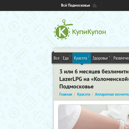
Всё Подмосковье
7
3
4
Все
Еда
Красота
Здоровье
Развлече
3 или 6 месяцев безлимитн
LazerLPG на «Коломенской»
Подмосковье
Главная
Красота
Аппаратная космето