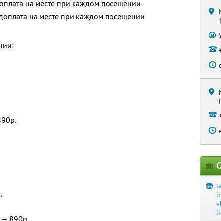
 доплата на месте при каждом посещении
и доплата на месте при каждом посещении
нии:
90р.
О
l
.
l
v
l
 — 890р.