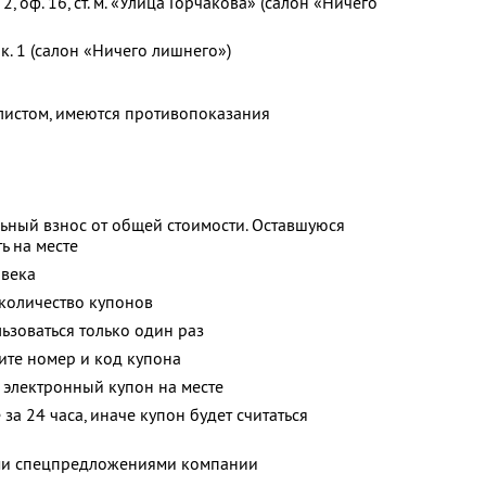
т. 2, оф. 16, ст. м. «Улица Горчакова» (салон «Ничего
 к. 1 (салон «Ничего лишнего»)
листом, имеются противопоказания
ьный взнос от общей стоимости. Оставшуюся
ь на месте
овека
количество купонов
зоваться только один раз
ите номер и код купона
 электронный купон на месте
за 24 часа, иначе купон будет считаться
ими спецпредложениями компании