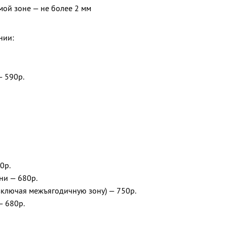
ой зоне — не более 2 мм
нии:
— 590р.
0р.
ни — 680р.
включая межъягодичную зону) — 750р.
 680р.