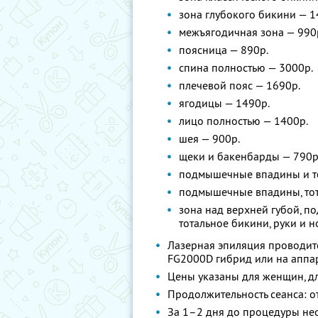
зона глубокого бикини — 1
межъягодичная зона — 990
поясница — 890р.
спина полностью — 3000р.
плечевой пояс — 1690р.
ягодицы — 1490р.
лицо полностью — 1400р.
шея — 900р.
щеки и бакенбарды — 790р
подмышечные впадины и то
подмышечные впадины, тот
зона над верхней губой, п
тотальное бикини, руки и 
Лазерная эпиляция проводит
FG2000D гибрид или на аппа
Цены указаны для женщин, д
Продолжительность сеанса: о
За 1–2 дня до процедуры не