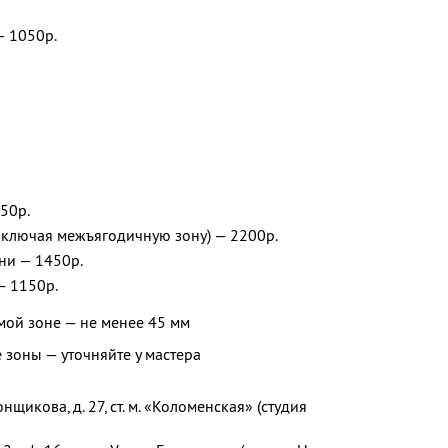
— 1050р.
50р.
включая межъягодичную зону) — 2200р.
ни — 1450р.
 1150р.
мой зоне — не менее 45 мм
зоны — уточняйте у мастера
щикова, д. 27, ст. м. «Коломенская» (студия