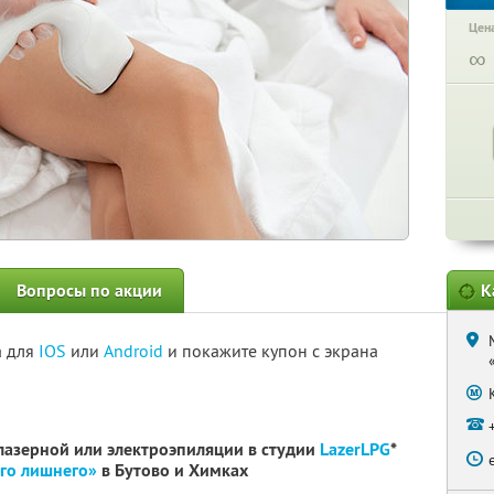
Цена
∞
Вопросы по акции
К
а для
IOS
или
Android
и покажите купон с экрана
лазерной или электроэпиляции в студии
LazerLPG
*
го лишнего»
в Бутово и Химках