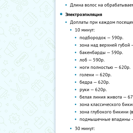
Длина волос на обрабатываем
Электроэпиляция
Доплаты при каждом посеще
10 минут:
подбородок — 590р.
зона над верхней губой 
бакенбарды — 590р.
лоб — 590р.
ноги полностью — 620р.
голени — 620р.
бедра — 620р.
руки — 620р.
белая линия живота — 67
зона классического бики
зона глубокого бикини (
подмышечные впадины —
30 минут: