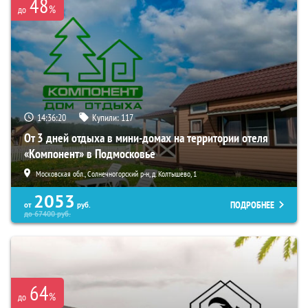
48
%
до
14:36:19
Купили:
117
От 3 дней отдыха в мини-домах на территории отеля
«Компонент» в Подмосковье
Московская обл., Солнечногорский р-н, д. Колтышево, 1
2053
ПОДРОБНЕЕ
от
руб.
до
67400
руб.
64
%
до