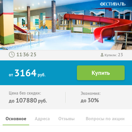
23
:
:
Купили:
3164
от
руб.
Цена без скидки:
Экономия:
107880
30%
до
до
руб.
Основное
Адреса
Отзывы
Вопросы по акции