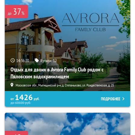
37
%
до
14:36:19
Купили:
12
Отдых для двоих в Avrora Family Club рядом с
Пяловским водохранилищем
Московская обл., Мытищинский р-н, д. Степаньково, ул. Рождественская, д. 25
1426
ПОДРОБНЕЕ
от
руб.
до
60600
руб.