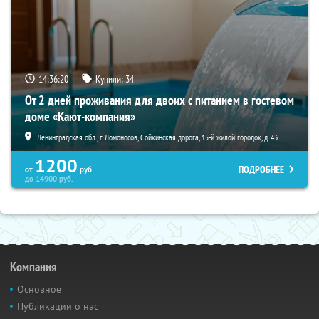
14:36:19
Купили:
34
От 2 дней проживания для двоих с питанием в гостевом
доме «Кают-компания»
Ленинградская обл., г. Ломоносов, Сойкинская дорога, 15-й жилой городок, д. 43
1200
ПОДРОБНЕЕ
от
руб.
до
14900
руб.
Компания
Основное
Публикации о нас