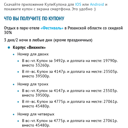
Скачайте приложение КупиКупона для
IOS
или
Android
и
покажите купон с экрана смартфона. Это удобно :)
ЧТО ВЫ ПОЛУЧИТЕ ПО КУПОНУ
Отдых в парк-отеле
«Фестиваль»
в Рязанской области со скидкой
30%
3 дня/2 ночи в любые дни (кроме праздничных)
Корпус «Викинги»
Номер для двоих
В вс–чт. Купон за 3492р. и доплата на месте: 19790р.
вместо 33260р.
В пт–вс. Купон за 4147р. и доплата на месте: 23503р.
вместо 39500р.
Номер для троих
В вс–чт. Купон за 4147р. и доплата на месте: 23503р.
вместо 39500р.
В пт–вс. Купон за 4775р. и доплата на месте: 27061р.
вместо 45480р.
Номер для четверых
В вс–чт. Купон за 4775р. и доплата на месте: 27061р.
вместо 45480р.