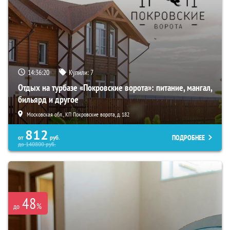
14:36:19
Купили:
7
Отдых на турбазе «Покровские ворота»: питание, мангал,
бильярд и другое
Московская обл., КП Покровские ворота, д. 182
812
ПОДРОБНЕЕ
от
руб.
до
140800
руб.
48
%
до