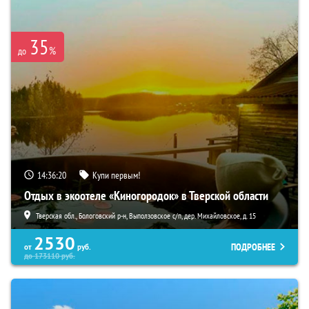
35
%
до
14:36:19
Купи первым!
Отдых в экоотеле «Киногородок» в Тверской области
Тверская обл., Бологовский р-н, Выползовское с/п, дер. Михайловское, д. 15
2530
ПОДРОБНЕЕ
от
руб.
до
173110
руб.