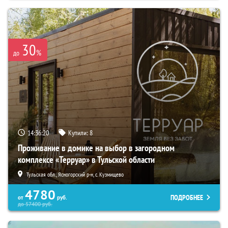
30
%
до
14:36:19
Купили:
8
Проживание в домике на выбор в загородном
комплексе «Терруар» в Тульской области
Тульская обл., Ясногорский р-н, с. Кузмищево
4780
ПОДРОБНЕЕ
от
руб.
до
57400
руб.