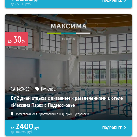
ПОДРОБНЕЕ
до
65700
руб.
30
%
до
14:36:19
Купили:
1
От 2 дней отдыха с питанием и развлечениями в отеле
«Максима Парк» в Подмосковье
Московская обл., Дмитровский р-н, д. Горки Сухаревские
2400
ПОДРОБНЕЕ
от
руб.
до
103950
руб.