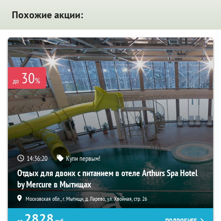
Похожие акции:
30
%
до
14:36:19
Купи первым!
Отдых для двоих с питанием в отеле Arthurs Spa Hotel
by Mercure в Мытищах
Московская обл., г. Мытищи, д. Ларево, ул. Хвойная, стр. 26
2828
от
руб.