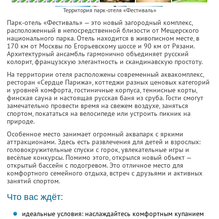
Территория парк-отеля «Фестиваль»
Парк-отель «Фестиваль» — это новый загородный комплекс,
расположенный в непосредственной близости от Мещерского
национального парка. Отель находится в живописном месте, в
170 км от Москвы по Егорьевскому шоссе и 90 км от Рязани.
Архитектурный ансамбль гармонично объединяет русский
колорит, французскую элегантность и скандинавскую простоту.
На территории отеля расположены современный аквакомплекс,
ресторан «Сердце Парижа», коттеджи разных ценовых категорий
и уровней комфорта, гостиничные корпуса, теннисные корты,
финская сауна и настоящая русская баня из сруба. Гости смогут
замечательно провести время на свежем воздухе, заняться
спортом, покататься на велосипеде или устроить пикник на
природе.
Особенное место занимает огромный аквапарк с яркими
аттракционами. Здесь есть развлечения для детей и взрослых:
головокружительные спуски с горок, увлекательные игры и
весёлые конкурсы. Помимо этого, открылся новый объект —
открытый бассейн с подогревом. Это отличное место для
комфортного семейного отдыха, встреч с друзьями и активных
занятий спортом.
Что вас ждёт:
идеальные условия: наслаждайтесь комфортным купанием