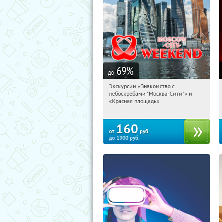
69
%
до
Экскурсии «Знакомство с
15:54:15
Купили:
44
небоскребами "Москва-Сити"» и
Деловой центр
«Красная площадь»
160
от
руб.
до
1900
руб.