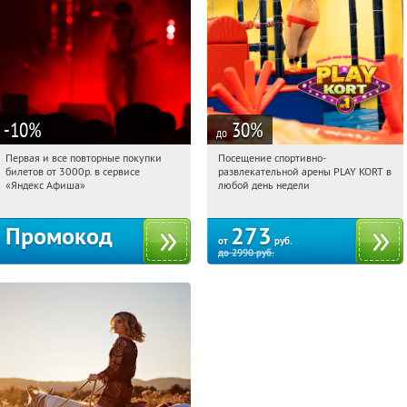
-10
%
30
%
до
Первая и все повторные покупки
Посещение спортивно-
15:54:15
Получили:
155
15:54:15
Купили:
18
билетов от 3000р. в сервисе
развлекательной арены PLAY KORT в
Россия
Московская обл., г. Мытищи, ул. Мира,
«Яндекс Афиша»
любой день недели
стр. 51 (отдельный вход с улицы)
Промокод
273
от
руб.
до
2990
руб.