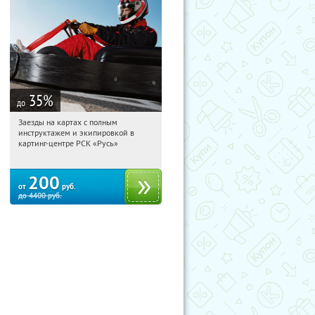
35
%
до
Заезды на картах с полным
15:54:15
Купили:
219
инструктажем и экипировкой в
Московская обл., д. Дальние
картинг-центре РСК «Русь»
Прудищи, Орловский проезд
200
от
руб.
до
4400
руб.