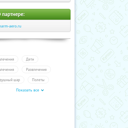
 партнере:
harm-aero.ru
влечения
Дети
влечения
Развлечения
душный шар
Полеты
Показать все
влечения
Развлечения
 детей
Развлечения