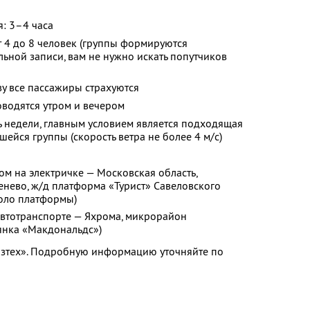
: 3–4 часа
т 4 до 8 человек (группы формируются
ьной записи, вам не нужно искать попутчиков
у все пассажиры страхуются
оводятся утром и вечером
 недели, главным условием является подходящая
ейся группы (скорость ветра не более 4 м/с)
м на электричке — Московская область,
енево, ж/д платформа «Турист» Савеловского
коло платформы)
втотранспорте — Яхрома, микрорайон
тоянка «Макдональдс»)
Физтех». Подробную информацию уточняйте по