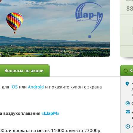
8
Вопросы по акции
К
а для
IOS
или
Android
и покажите купон с экрана
ба воздухоплавания
«ШарМ»
00р. и доплата на месте: 11000р. вместо 22000р.