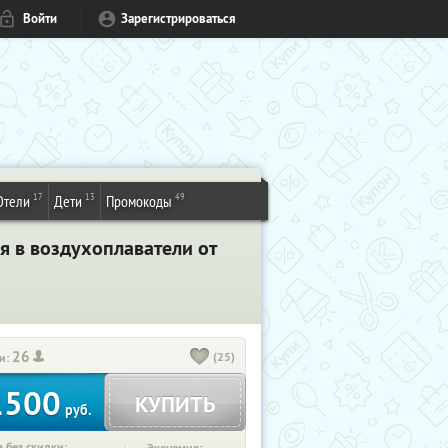
Войти
Зарегистрироваться
17
13
49
Отели
Дети
Промокоды
 в воздухоплаватели от
26
(25)
и:
1500
КУПИТЬ
руб.
 без скидки: