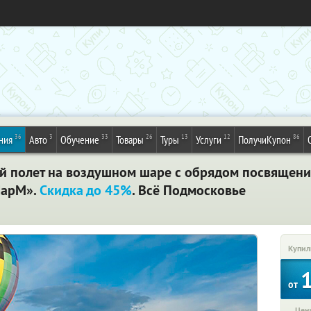
36
3
33
26
13
12
86
ния
Авто
Обучение
Товары
Туры
Услуги
ПолучиКупон
й полет на воздушном шаре с обрядом посвящения
ШарМ».
Скидка до 45%
. Всё Подмосковье
Купил
от
Цена