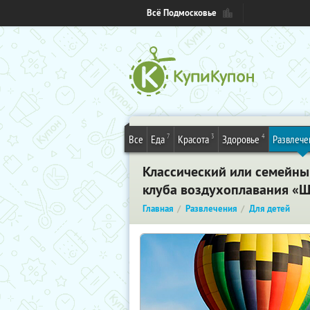
Всё Подмосковье
7
3
4
Все
Еда
Красота
Здоровье
Развлече
Классический или семейны
клуба воздухоплавания «
Главная
Развлечения
Для детей