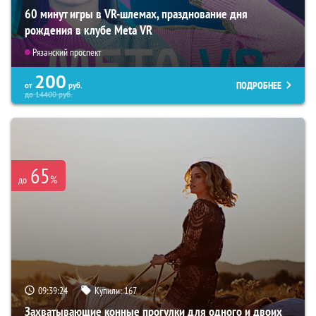
60 минут игры в VR-шлемах, празднование дня
рождения в клубе Meta VR
Рязанский проспект
200
ПОДРОБНЕЕ
от
руб.
до
14400
руб.
65
%
до
09:39:24
Купили:
167
Захватывающие конные прогулки для одного и двоих