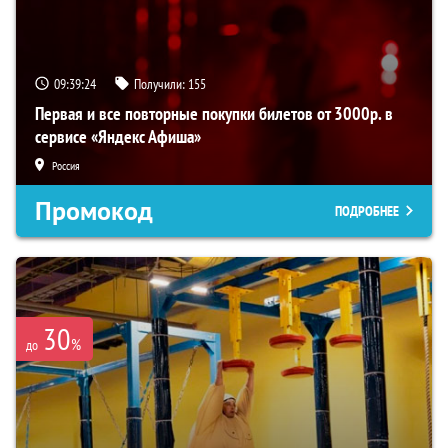
09:39:24
Получили:
155
Первая и все повторные покупки билетов от 3000р. в
сервисе «Яндекс Афиша»
Россия
Промокод
ПОДРОБНЕЕ
30
%
до