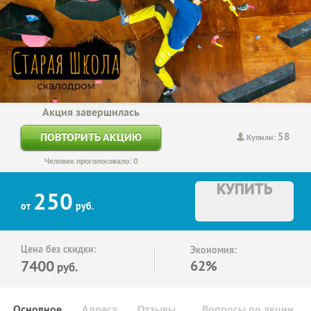
Акция завершилась
58
ПОВТОРИТЬ АКЦИЮ
Купили:
Человек проголосовало: 0
КУПИТЬ
250
от
руб.
Цена без скидки:
Экономия:
7400
62%
руб.
Основное
Адреса
Отзывы
Вопросы по акции