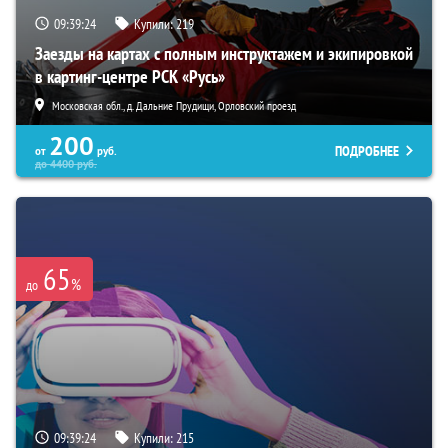
09:39:24
Купили:
219
Заезды на картах с полным инструктажем и экипировкой
в картинг-центре РСК «Русь»
Московская обл., д. Дальние Прудищи, Орловский проезд
200
ПОДРОБНЕЕ
от
руб.
до
4400
руб.
65
%
до
09:39:24
Купили:
215