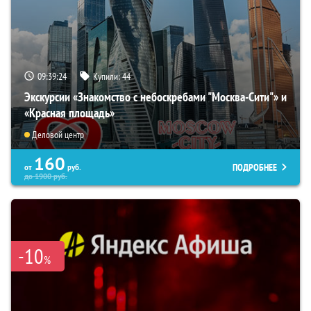
09:39:24
Купили:
44
Экскурсии «Знакомство с небоскребами "Москва-Сити"» и
«Красная площадь»
Деловой центр
160
ПОДРОБНЕЕ
от
руб.
до
1900
руб.
-10
%