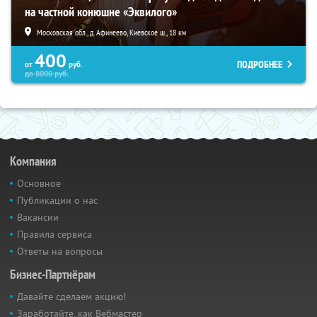
на частной конюшне «Эквилого»
Московская обл., д. Афинеево, Киевское ш., 18 км
400
ПОДРОБНЕЕ
от
руб.
до
8000
руб.
Компания
Основное
Публикации о нас
Вакансии
Правила сервиса
Ответы на вопросы
Бизнес-Партнёрам
Давайте сделаем акцию!
Заработайте, как Вебмастер