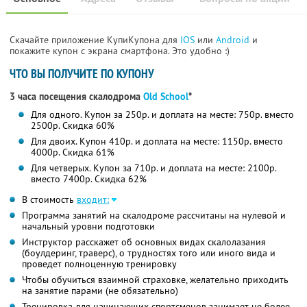
Скачайте приложение КупиКупона для
IOS
или
Android
и
покажите купон с экрана смартфона. Это удобно :)
ЧТО ВЫ ПОЛУЧИТЕ ПО КУПОНУ
3 часа посещения скалодрома
Old School
*
Для одного. Купон за 250р. и доплата на месте: 750р. вместо
2500р. Скидка 60%
Для двоих. Купон 410р. и доплата на месте: 1150р. вместо
4000р. Скидка 61%
Для четверых. Купон за 710р. и доплата на месте: 2100р.
вместо 7400р.
Скидка 62%
В стоимость
входит:
Программа занятий на скалодроме рассчитаны на нулевой и
начальный уровни подготовки
Инструктор расскажет об основных видах скалолазания
(боулдеринг, траверс), о трудностях того или иного вида и
проведет полноценную тренировку
Чтобы обучиться взаимной страховке, желательно приходить
на занятие парами (не обязательно)
Тренировка для начинающих спортсменов занимает не более