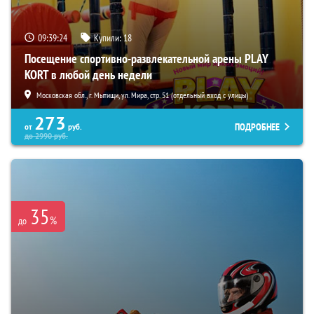
09:39:24
Купили:
18
Посещение спортивно-развлекательной арены PLAY
KORT в любой день недели
Московская обл., г. Мытищи, ул. Мира, стр. 51 (отдельный вход с улицы)
273
ПОДРОБНЕЕ
от
руб.
до
2990
руб.
35
%
до