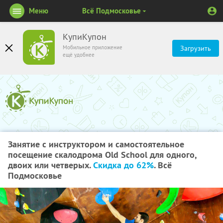
Меню
Всё Подмосковье
КупиКупон
Мобильное приложение
Загрузить
ещё удобнее
Занятие с инструктором и самостоятельное
посещение скалодрома Old School для одного,
двоих или четверых.
Скидка до 62%
. Всё
Подмосковье