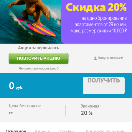
Акция завершилась
ПОВТОРИТЬ АКЦИЮ
Получи первым!
Человек проголосовало: 0
ПОЛУЧИТЬ
0
руб.
Цена без скидки:
Экономия:
∞
20
%
Основное
Адреса
Отзывы
Вопросы по акции