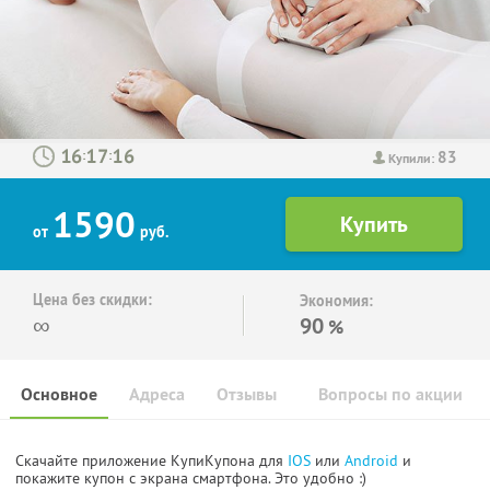
83
:
:
Купили:
1590
от
руб.
Цена без скидки:
Экономия:
∞
90
%
Основное
Адреса
Отзывы
Вопросы по акции
Скачайте приложение КупиКупона для
IOS
или
Android
и
покажите купон с экрана смартфона. Это удобно :)