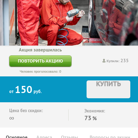
Акция завершилась
235
ПОВТОРИТЬ АКЦИЮ
Купили:
Человек проголосовало: 0
КУПИТЬ
150
от
руб.
Цена без скидки:
Экономия:
∞
73
%
Основное
Адреса
Отзывы
Вопросы по акции