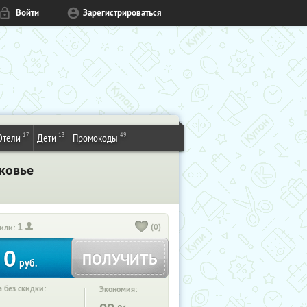
Войти
Зарегистрироваться
17
13
49
Отели
Дети
Промокоды
ковье
1
(0)
или:
0
ПОЛУЧИТЬ
руб.
 без скидки:
Экономия: