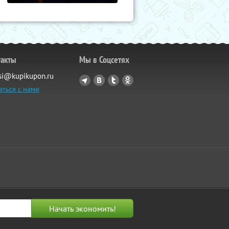
такты
Мы в Соцсетях
si@kupikupon.ru
аться с нами