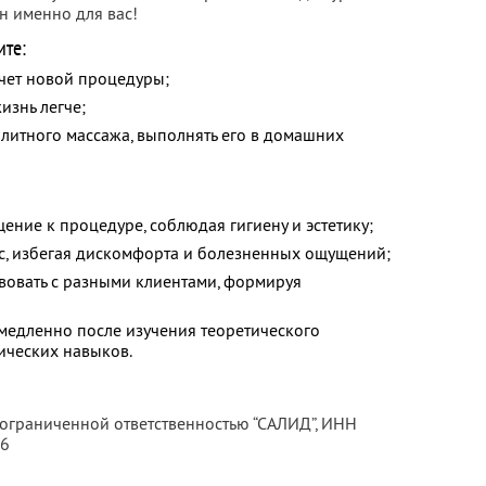
н именно для вас!
ите:
счет новой процедуры;
изнь легче;
литного массажа, выполнять его в домашних
щение к процедуре, соблюдая гигиену и эстетику;
нс, избегая дискомфорта и болезненных ощущений;
вовать с разными клиентами, формируя
емедленно после изучения теоретического
ических навыков.
 ограниченной ответственностью “САЛИД”,
ИНН
76