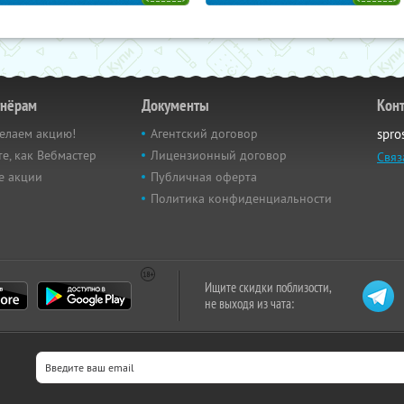
тнёрам
Документы
Кон
елаем акцию!
Агентский договор
spro
е, как Вебмастер
Лицензионный договор
Связ
е акции
Публичная оферта
Политика конфиденциальности
Ищите скидки поблизости,
не выходя из чата: