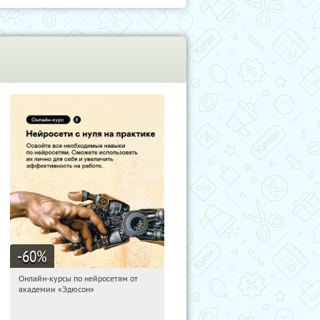
-60
%
Онлайн-курсы по нейросетям от
00:36:03
Получили:
6
академии «Эдюсон»
Москва