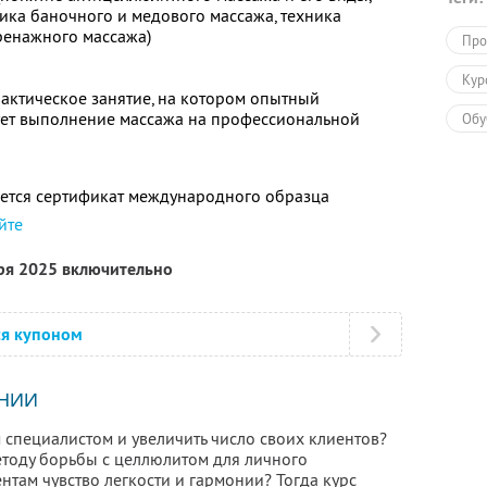
ика баночного и медового массажа, техника
ренажного массажа)
Про
Кур
актическое занятие, на котором опытный
ет выполнение массажа на профессиональной
Обу
ется сертификат международного образца
йте
бря 2025 включительно
ся купоном
НИИ
 специалистом и увеличить число своих клиентов?
етоду борьбы с целлюлитом для личного
нтам чувство легкости и гармонии? Тогда курс