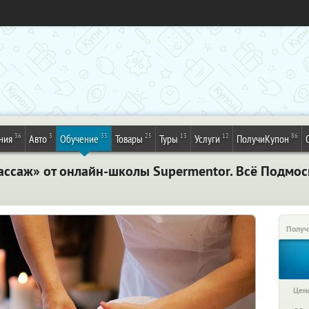
36
3
33
25
13
12
86
ния
Авто
Обучение
Товары
Туры
Услуги
ПолучиКупон
ссаж» от онлайн-школы Supermentor. Всё Подмос
Получ
Цена