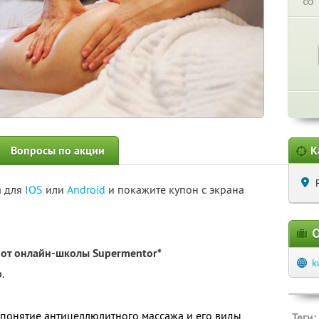
∞
Вопросы по акции
К
а для
IOS
или
Android
и покажите купон с экрана
О
от онлайн-школы Supermentor*
k
.
 (понятие антицеллюлитного массажа и его виды,
Теги: