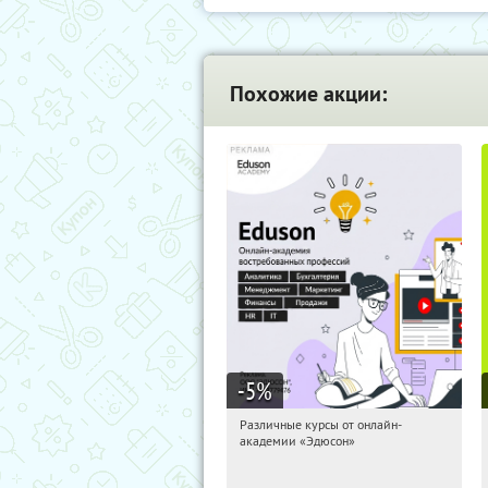
Похожие акции:
-5
%
Различные курсы от онлайн-
00:36:03
Получили:
2
академии «Эдюсон»
Россия