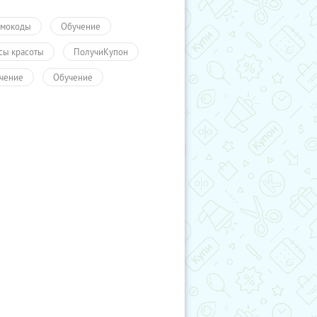
мокоды
Обучение
сы красоты
ПолучиКупон
чение
Обучение