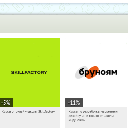
-5
%
-11
%
Курсы от онлайн-школы Skillfactory
Курсы по разработке, маркетингу,
00:36:03
Получи первым!
00:36:03
Получи первым!
дизайну и не только от школы
Россия
Россия
«Бруноям»