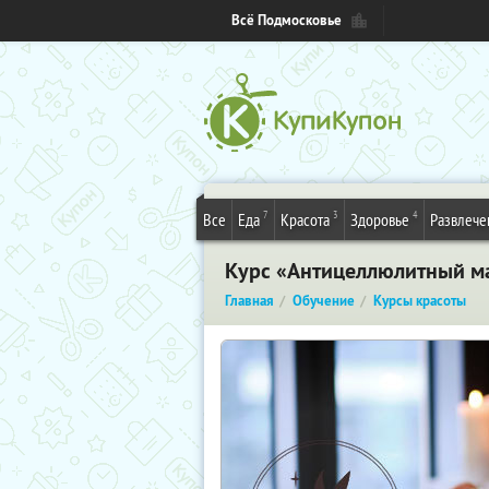
Всё Подмосковье
7
3
4
Все
Еда
Красота
Здоровье
Развлече
Курс «Антицеллюлитный ма
Главная
Обучение
Курсы красоты