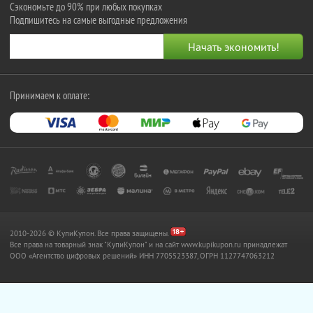
Сэкономьте до 90% при любых покупках
Подпишитесь на самые выгодные предложения
Принимаем к оплате:
2010-2026 © КупиКупон. Все права защищены.
Все права на товарный знак "КупиКупон" и на сайт www.kupikupon.ru принадлежат
OOO «Агентство цифровых решений» ИНН 7705523387, ОГРН 1127747063212