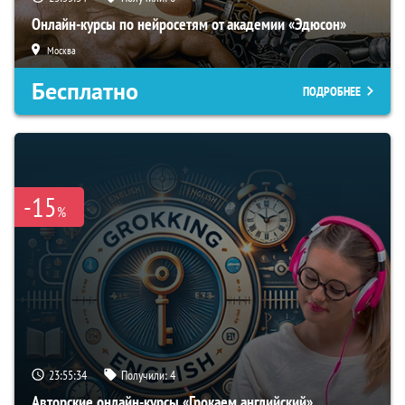
Онлайн-курсы по нейросетям от академии «Эдюсон»
Москва
Бесплатно
ПОДРОБНЕЕ
-15
%
23:55:33
Получили:
4
Авторские онлайн-курсы «Грокаем английский»