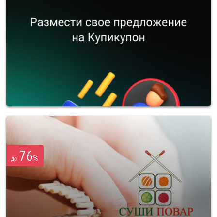
76
%
до