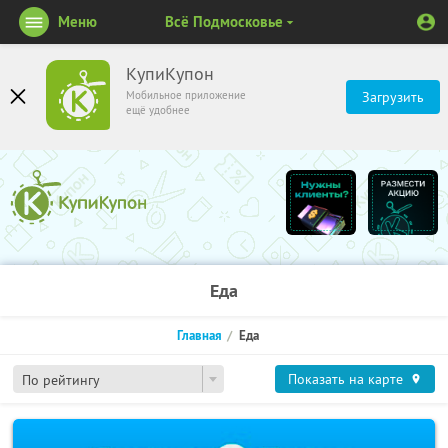
Меню
Всё Подмосковье
КупиКупон
Мобильное приложение
Загрузить
ещё удобнее
Еда
Главная
Еда
Показать на карте
По рейтингу