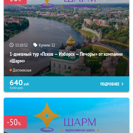
13:10:51
Купили:
12
1-дневный тур «Псков — Изборск — Печоры» от компании
«Шарм»
Достоевская
640
ПОДРОБНЕЕ
руб.
5100
руб.
-50
%