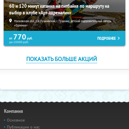
60 и 120 минут катания на питбайке по маршруту на
выбор в клубе «Арт-адреналин»
Московская обл., г. о. Пушкинский, г. Пушкино, детский оздоровительный лагерь
«Орленок»
770
ПОДРОБНЕЕ
от
руб.
до
25000
руб.
ПОКАЗАТЬ БОЛЬШЕ АКЦИЙ
Компания
Основное
Публикации о нас