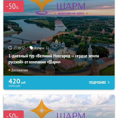
-50
%
13:10:51
Купили:
22
1-дневный тур «Великий Новгород — сердце земли
русской» от компании «Шарм»
Достоевская
420
ПОДРОБНЕЕ
руб.
3300
руб.
-50
%