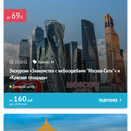
69
%
до
13:10:51
Купили:
44
Экскурсии «Знакомство с небоскребами "Москва-Сити"» и
«Красная площадь»
Деловой центр
160
ПОДРОБНЕЕ
от
руб.
до
1900
руб.