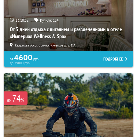
13:10:51
Купили:
114
От 3 дней отдыха с питанием и развлечениями в отеле
«Империал Wellness & Spa»
Калужская обл., г. Обнинск, Киевское ш., д. 11А
4600
ПОДРОБНЕЕ
от
руб.
до
79000
руб.
74
%
до