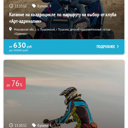
13:10:51
Купили:
9
Катание на квадроцикле по маршруту на выбор от клуба
«Арт-адреналин»
Московская обл., г. о. Пушкинский, г. Пушкино, детский оздоровительный лагерь
«Орленок»
630
ПОДРОБНЕЕ
от
руб.
до
30000
руб.
76
%
до
13:10:51
Купили:
4