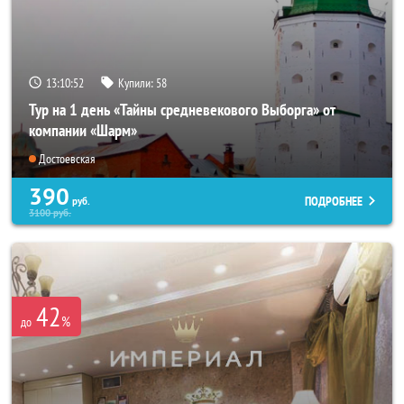
13:10:51
Купили:
58
Тур на 1 день «Тайны средневекового Выборга» от
компании «Шарм»
Достоевская
390
ПОДРОБНЕЕ
руб.
3100
руб.
42
%
до