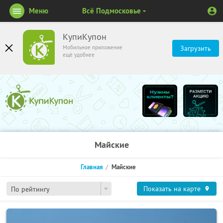
Меню
Всё Подмосковье
КупиКупон
Мобильное приложение
Загрузить
ещё удобнее
Майские
Главная
Майские
Показать на карте
По рейтингу