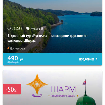
13:10:51
Купили:
48
1-дневный тур «Рускеала — мраморное царство» от
компании «Шарм»
Достоевская
490
ПОДРОБНЕЕ
руб.
3900
руб.
-50
%