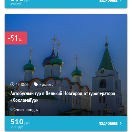
ПОДРОБНЕЕ
руб.
490
руб.
-51
%
19:18:01
Купили:
2
Автобусный тур в Великий Новгород от туроператора
«ХохломаТур»
Сенная площадь
510
ПОДРОБНЕЕ
руб.
5190
руб.