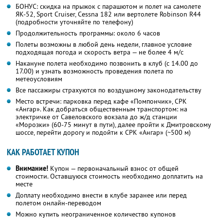
БОНУС: скидка на прыжок с парашютом и полет на самолете
ЯК-52, Sport Cruiser, Cessna 182 или вертолете Robinson R44
(подробности уточняйте по телефону)
Продолжительность программы: около 6 часов
Полеты возможны в любой день недели, главное условие
подходящая погода и скорость ветра — не более 4 м/с
Накануне полета необходимо позвонить в клуб (с 14.00 до
17.00) и узнать возможность проведения полета по
метеоусловиям
Все пассажиры страхуются по воздушному законодательству
Место встречи: парковка перед кафе «Помпончик», СРК
«Ангар». Как добраться общественным транспортом: на
электричке от Савеловского вокзала до ж/д станции
«Морозки» (60-75 минут в пути), далее пройти к Дмитровскому
шоссе, перейти дорогу и подойти к СРК «Ангар» (~500 м)
КАК РАБОТАЕТ КУПОН
Внимание!
Купон — первоначальный взнос от общей
стоимости. Оставшуюся стоимость необходимо доплатить на
месте
Доплату необходимо внести в клубе заранее или перед
полетом онлайн-переводом
Можно купить неограниченное количество купонов