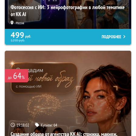
Фотосессия с ИИ: 3 нейрофотографии в любой тематике
от KK AI
Россия
499
ПОДРОБНЕЕ
руб.
1290
руб.
64
%
до
19:18:01
Купили:
64
Создание образа от агентства KK AI: стрижка, макияж,