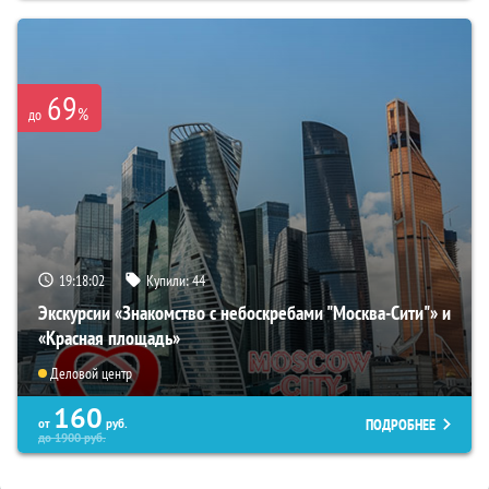
69
%
до
19:18:01
Купили:
44
Экскурсии «Знакомство с небоскребами "Москва-Сити"» и
«Красная площадь»
Деловой центр
160
ПОДРОБНЕЕ
от
руб.
до
1900
руб.