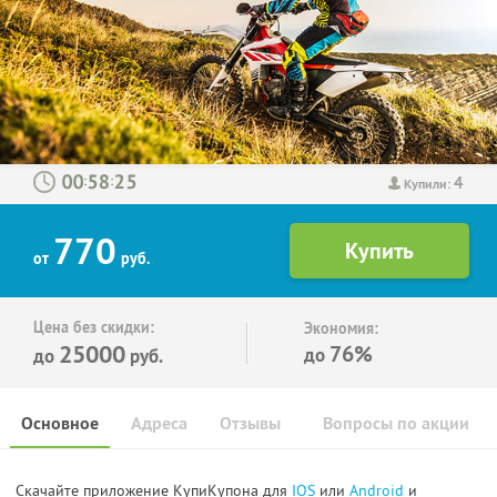
4
:
:
Купили:
770
от
руб.
Цена без скидки:
Экономия:
25000
76%
до
до
руб.
Основное
Адреса
Отзывы
Вопросы по акции
Скачайте приложение КупиКупона для
IOS
или
Android
и