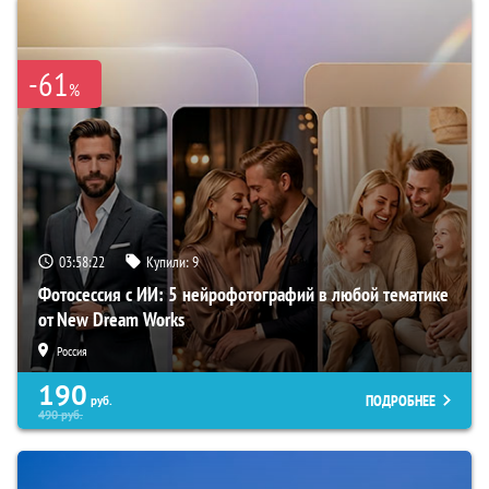
-61
%
03:58:21
Купили:
9
Фотосессия с ИИ: 5 нейрофотографий в любой тематике
от New Dream Works
Россия
190
ПОДРОБНЕЕ
руб.
490
руб.