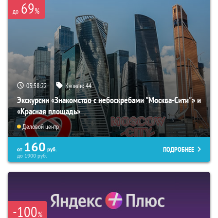
69
%
до
03:58:21
Купили:
44
Экскурсии «Знакомство с небоскребами "Москва-Сити"» и
«Красная площадь»
Деловой центр
160
ПОДРОБНЕЕ
от
руб.
до
1900
руб.
-100
%