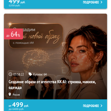
499
ПОДРОБНЕЕ
руб.
1290
руб.
64
%
до
03:58:21
Купили:
64
Создание образа от агентства KK AI: стрижка, макияж,
одежда
Россия
499
ПОДРОБНЕЕ
от
руб.
до
6400
руб.