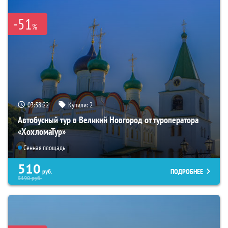
-51
%
03:58:21
Купили:
2
Автобусный тур в Великий Новгород от туроператора
«ХохломаТур»
Сенная площадь
510
ПОДРОБНЕЕ
руб.
5190
руб.