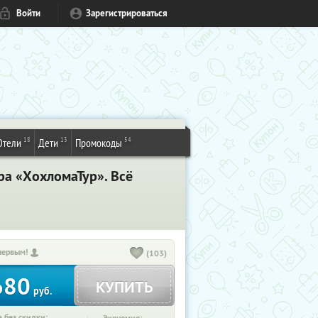
Войти
Зарегистрироваться
18
13
54
Отели
Дети
Промокоды
ра «ХохломаТур». Всё
первым!
(103)
680
КУПИТЬ
руб.
 без скидки: