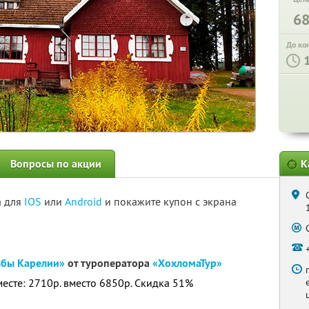
6
До ко
Вопросы по акции
К
а для
IOS
или
Android
и покажите купон с экрана
ьбы Карелии»
от туроператора
«ХохломаТур»
месте: 2710р. вместо 6850р. Скидка 51%