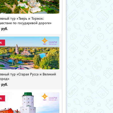
евный тур «Тверь и Торжок:
шествие по государевой дороге»
0
руб.
%
евный тур «Старая Русса и Великий
ород»
0
руб.
%