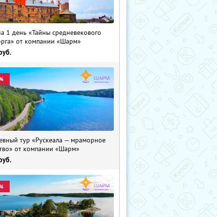
на 1 день «Тайны средневекового
рга» от компании «Шарм»
руб.
%
евный тур «Рускеала — мраморное
тво» от компании «Шарм»
руб.
%