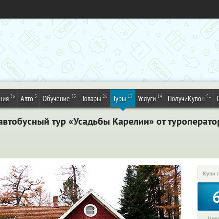
36
3
33
26
13
14
91
ния
Авто
Обучение
Товары
Туры
Услуги
ПолучиКупон
автобусный тур «Усадьбы Карелии» от туроперато
Купи 
Цена