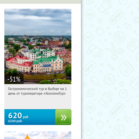
-51
%
Гастрономический тур в Выборг на 1
20:05:12
Купили:
5
день от туроператора «ХохломаТур»
Сенная площадь
620
руб.
6290
руб.