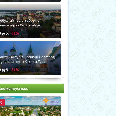
обусный тур в Выборг от
роператора «ХохломаТур»
0
руб.
-51%
тобусный тур в Великий Новгород
туроператора «ХохломаТур»
0
руб.
-51%
екомендуемые:
%