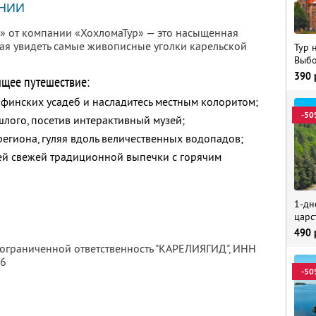
НИИ
» от компании «ХохломаТур» — это насыщенная
ая увидеть самые живописные уголки карельской
Тур 
Выбо
390
ящее путешествие:
 финских усадеб и насладитесь местным колоритом;
-50
шлого, посетив интерактивный музей;
егиона, гуляя вдоль величественных водопадов;
ией свежей традиционной выпечки с горячим
1-дн
царс
490
 ограниченной ответственность "КАРЕЛИЯГИД",
ИНН
56
-50