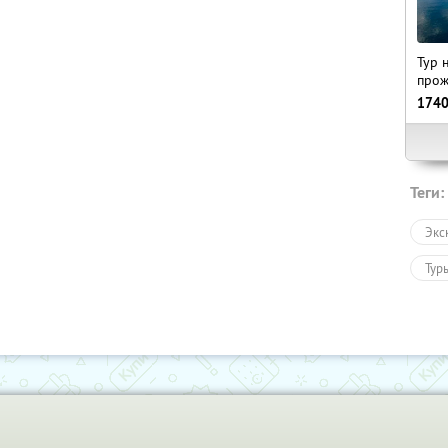
Тур 
прож
174
Теги:
Экс
Тур