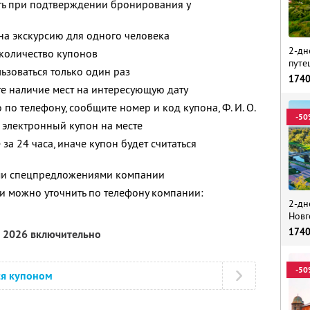
ть при подтверждении бронирования у
 на экскурсию для одного человека
2-дн
количество купонов
путе
зоваться только один раз
174
е наличие мест на интересующую дату
 по телефону, сообщите номер и код купона, Ф. И. О.
-50
 электронный купон на месте
за 24 часа, иначе купон будет считаться
ими спецпредложениями компании
 можно уточнить по телефону компании:
2-дн
Новг
174
я 2026 включительно
-50
ся купоном