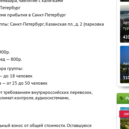
сенваара, чаепитие с калитками
-Петербург
емя прибытия в Санкт-Петербург
Авт
пы: Санкт-Петербург, Казанская пл., д. 2 (парковка
ту
42
900р.
ед — 800р.
Ав
ора группы:
от 
— до 18 человек
51
а — от 25 до 50 человек
ует требованиям внутрироссийских перевозок,
лимат-контроля, аудиосистемами,
Р
-50
ьный взнос от общей стоимости. Оставшуюся