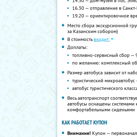
14.30 — дом-музей в пос. Эли
16.30 — отправление в Санкт
19.20 — ориентировочное вр
Место сбора экскурсионной груп
за Казанским собором)
В стоимость
входит:
Доплаты:
топливно-сервисный сбор — 
по желанию: комплексный об
Размер автобуса зависит от наб
туристический микроавтобус 
автобус туристического класс
Весь автотранспорт соответств
автобусы оснащены системами к
комфортабельными сиденьями
КАК РАБОТАЕТ КУПОН
Внимание!
Купон — первоначал