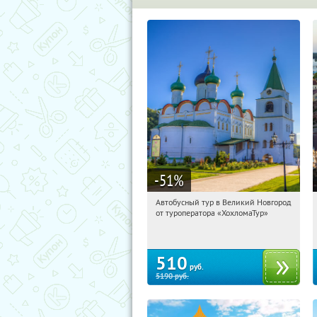
-51
%
Автобусный тур в Великий Новгород
20:05:12
Купили:
2
от туроператора «ХохломаТур»
Сенная площадь
510
руб.
5190
руб.