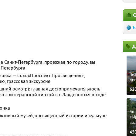
О
h
Д
а Санкт-Петербурга, проезжая по городу, вы
 Петербурга
Гас
овка — ст. м. «Проспект Просвещения»,
ден
ю, трассовая экскурсия
ешний осмотр): главная достопримечательность
62
о с лютеранской кирхой в г. Лахденпохья в ходе
Сонка
Ав
активный музей, посвященный истории и культуре
«М
во
45