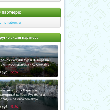
 партнере:
ohlomatour.ru
ругие акции партнера
трономический тур в Выборг на 1
ь от туроператора «ХохломаТур»
0
руб.
-51%
тобусный тур в Карелию
раморный каньон Рускеала и
допады» от «ХохломаТур»
0
руб.
-51%