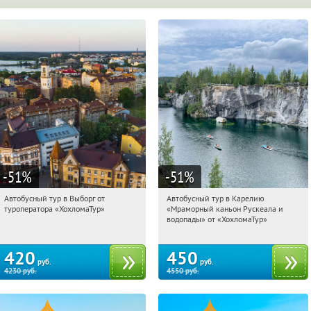
-51
%
-51
%
Автобусный тур в Выборг от
Автобусный тур в Карелию
20:05:12
Купили:
9
20:05:12
Купили:
24
туроператора «ХохломаТур»
«Мраморный каньон Рускеала и
Сенная площадь
Сенная площадь
водопады» от «ХохломаТур»
420
450
руб.
руб.
4230
руб.
4550
руб.