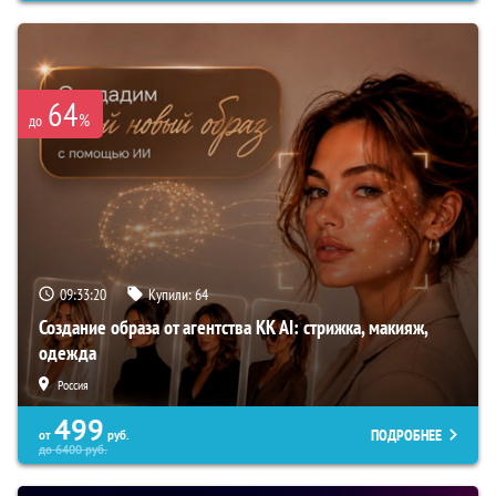
64
%
до
09:33:19
Купили:
64
Создание образа от агентства KK AI: стрижка, макияж,
одежда
Россия
499
ПОДРОБНЕЕ
от
руб.
до
6400
руб.