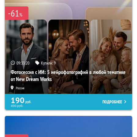
-61
%
09:33:19
Купили:
9
Фотосессия с ИИ: 5 нейрофотографий в любой тематике
от New Dream Works
Россия
190
ПОДРОБНЕЕ
руб.
490
руб.