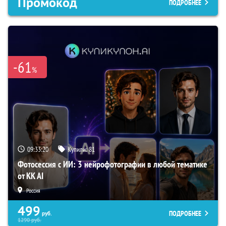
Промокод
ПОДРОБНЕЕ
-61
%
09:33:19
Купили:
81
Фотосессия с ИИ: 3 нейрофотографии в любой тематике
от KK AI
Россия
499
ПОДРОБНЕЕ
руб.
1290
руб.