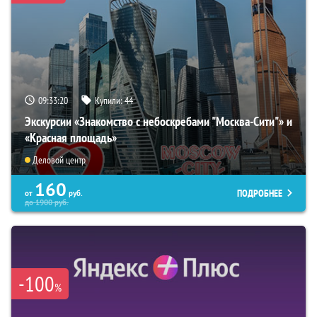
09:33:19
Купили:
44
Экскурсии «Знакомство с небоскребами "Москва-Сити"» и
«Красная площадь»
Деловой центр
160
ПОДРОБНЕЕ
от
руб.
до
1900
руб.
-100
%