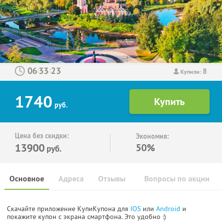
8
:
:
Купили:
1740
руб.
Цена без скидки:
Экономия:
13900
50%
руб.
Основное
Адреса
Отзывы
Вопросы по акции
Скачайте приложение КупиКупона для
IOS
или
Android
и
покажите купон с экрана смартфона. Это удобно :)