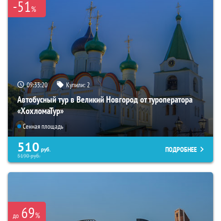
-51
%
09:33:19
Купили:
2
Автобусный тур в Великий Новгород от туроператора
«ХохломаТур»
Сенная площадь
510
ПОДРОБНЕЕ
руб.
5190
руб.
69
%
до