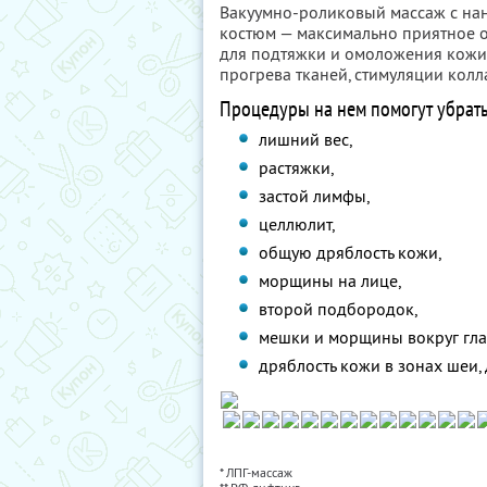
Вакуумно-роликовый массаж с нан
костюм — максимально приятное о
для подтяжки и омоложения кожи 
прогрева тканей, стимуляции кол
Процедуры на нем помогут убрать
лишний вес,
растяжки,
застой лимфы,
целлюлит,
общую дряблость кожи,
морщины на лице,
второй подбородок,
мешки и морщины вокруг гла
дряблость кожи в зонах шеи, д
* ЛПГ-массаж