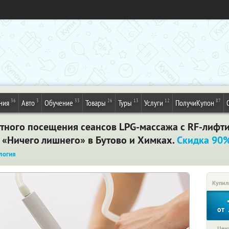
36
3
33
26
13
12
87
ния
Авто
Обучение
Товары
Туры
Услуги
ПолучиКупон
итного посещения сеансов LPG-массажа с RF-лифти
 «Ничего лишнего» в Бутово и Химках.
Скидка 90
логия
Купил
от
Цена