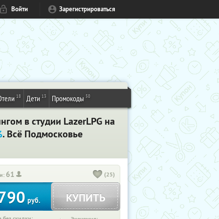
Войти
Зарегистрироваться
18
13
50
Отели
Дети
Промокоды
нгом в студии LazerLPG на
%
. Всё Подмосковье
61
(25)
и:
790
КУПИТЬ
руб.
 без скидки: