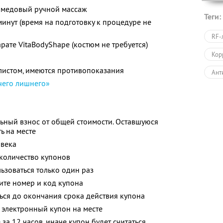
 медовый ручной массаж
Теги:
инут (время на подготовку к процедуре не
RF-
рате VitaBodyShape (костюм не требуется)
Кор
листом, имеются противопоказания
Ант
чего лишнего»
Кос
Апп
ьный взнос от общей стоимости. Оставшуюся
LPG
ь на месте
овека
количество купонов
зоваться только один раз
ите номер и код купона
ься до окончания срока действия купона
 электронный купон на месте
за 12 часов, иначе купон будет считаться