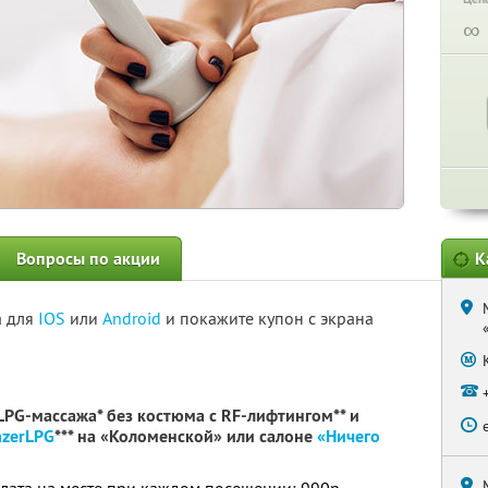
∞
Вопросы по акции
К
а для
IOS
или
Android
и покажите купон с экрана
PG-массажа* без костюма с RF-лифтингом** и
azerLPG
*** на «Коломенской» или салоне
«Ничего