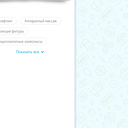
лифтинг
Аппаратный массаж
рекция фигуры
ицеллюлитные комплексы
Показать все
метология тела
аратная косметология
Красота
-массаж