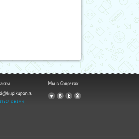
такты
Мы в Соцсетях
si@kupikupon.ru
аться с нами