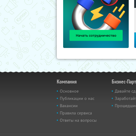
Компания
Бизнес-Пар
Основное
Давайте сд
Публикации о нас
Заработайт
Вакансии
Прошедши
Правила сервиса
Ответы на вопросы