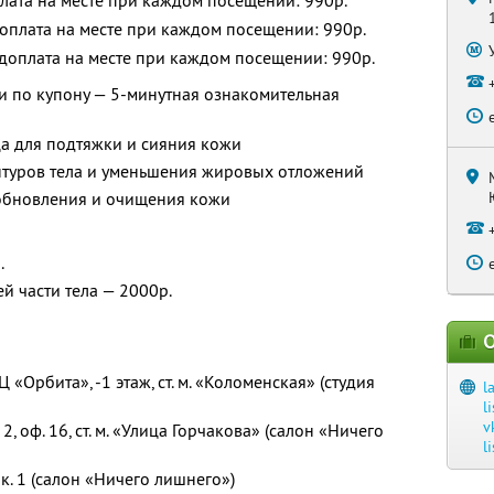
оплата на месте при каждом посещении: 990р.
 доплата на месте при каждом посещении: 990р.
и доплата на месте при каждом посещении: 990р.
 по купону — 5-минутная ознакомительная
а для подтяжки и сияния кожи
нтуров тела и уменьшения жировых отложений
обновления и очищения кожи
.
й части тела — 2000р.
О
ТЦ «Орбита», -1 этаж, ст. м. «Коломенская» (студия
l
l
v
т. 2, оф. 16, ст. м. «Улица Горчакова» (салон «Ничего
l
 к. 1 (салон «Ничего лишнего»)