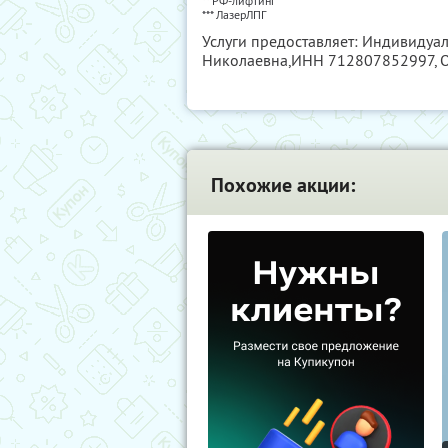
** РФ-лифтинг
*** ЛазерЛПГ
Услуги предоставляет: Индивиду
Николаевна,
ИНН 712807852997
,
Похожие акции: