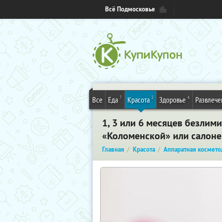
Всё Подмосковье
7
3
4
Все
Еда
Красота
Здоровье
Развлече
1, 3 или 6 месяцев безлим
«Коломенской» или салоне
Главная
Красота
Аппаратная космето