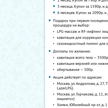
1 месяц. Купон за 790р. и д
3 месяца. Купон за 1590р. и
6 месяцев. Купон за 2090р. 
Подарок при первом посещении
процедура на выбор:
LPG-массаж и RF-лифтинг лиц
кавитация для коррекции ко
газожидкостный пилинг для 
Доплаты по желанию:
кавитация всего тела — 3500р
кавитация верхней или нижне
обертывание — 500р.
Акция действует по адресам:
Москва, ул. Андропова, д. 27, 
LazerLPG)
Москва, ул. Горчакова, д. 11, э
лишнего»)
Химки, Юбилейный пр-кт, д. 1