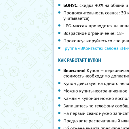
БОНУС:
скидка 40% на общий и
Продолжительность сеанса: 30 м
учитывается)
LPG-массаж проводится на аппа
Возрастное ограничение: 18+
Проконсультируйтесь со специа
Группа «ВКонтакте» салона «Ни
КАК РАБОТАЕТ КУПОН
Внимание!
Купон — первоначал
стоимость необходимо доплатит
Купон действует на одного чел
Можно купить неограниченное 
Каждым купоном можно восполь
Запишитесь по телефону, сообщ
На первый сеанс нужно записат
Предъявите распечатанный или
Об отмене визита предупредите 