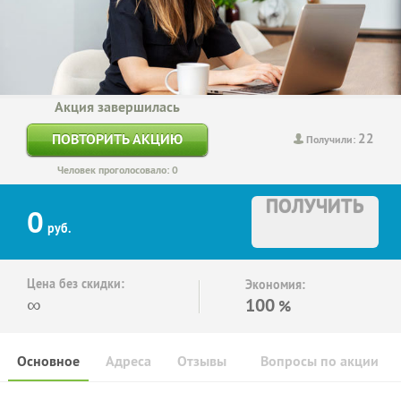
Акция завершилась
22
ПОВТОРИТЬ АКЦИЮ
Получили:
Человек проголосовало: 0
ПОЛУЧИТЬ
0
руб.
Цена без скидки:
Экономия:
∞
100
%
Основное
Адреса
Отзывы
Вопросы по акции