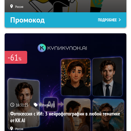
Россия
Промокод
ПОДРОБНЕЕ
-61
%
16:31:22
Купили:
81
Фотосессия с ИИ: 3 нейрофотографии в любой тематике
от KK AI
Россия