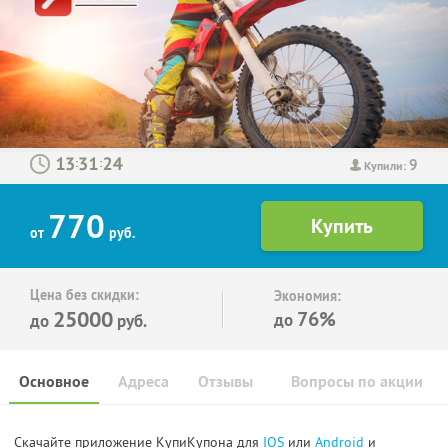
9
:
:
Купили:
770
от
руб.
Цена без скидки:
Экономия:
25000
76%
до
до
руб.
Основное
Адреса
Отзывы
Вопросы по акции
Скачайте приложение КупиКупона для
IOS
или
Android
и