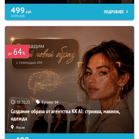
499
ПОДРОБНЕЕ
руб.
1290
руб.
64
%
до
16:31:22
Купили:
64
Создание образа от агентства KK AI: стрижка, макияж,
одежда
Россия