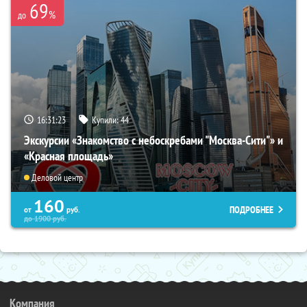
69
%
до
16:31:22
Купили:
44
Экскурсии «Знакомство с небоскребами "Москва-Сити"» и
«Красная площадь»
Деловой центр
160
ПОДРОБНЕЕ
от
руб.
до
1900
руб.
Компания