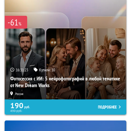
-61
%
16:31:22
Купили:
10
Фотосессия с ИИ: 5 нейрофотографий в любой тематике
от New Dream Works
Россия
190
ПОДРОБНЕЕ
руб.
490
руб.