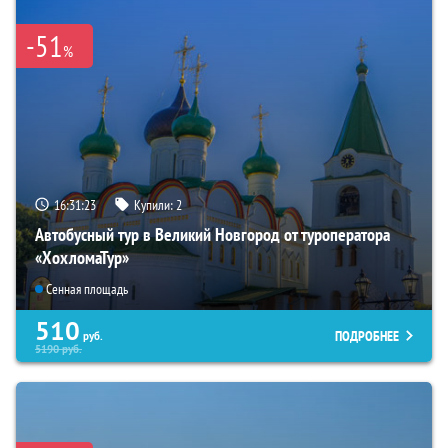
-51
%
16:31:22
Купили:
2
Автобусный тур в Великий Новгород от туроператора
«ХохломаТур»
Сенная площадь
510
ПОДРОБНЕЕ
руб.
5190
руб.