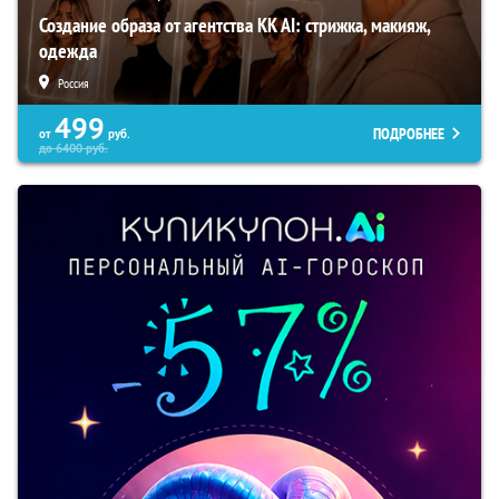
Создание образа от агентства KK AI: стрижка, макияж,
одежда
Россия
499
ПОДРОБНЕЕ
от
руб.
до
6400
руб.