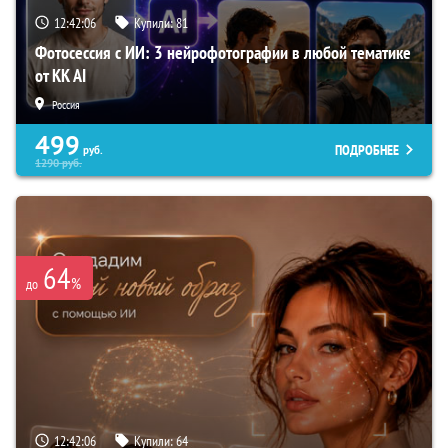
12:42:05
Купили:
81
Фотосессия с ИИ: 3 нейрофотографии в любой тематике
от KK AI
Россия
499
ПОДРОБНЕЕ
руб.
1290
руб.
64
%
до
12:42:05
Купили:
64