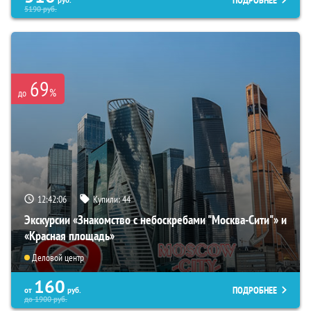
ПОДРОБНЕЕ
5190
руб.
69
%
до
12:42:05
Купили:
44
Экскурсии «Знакомство с небоскребами "Москва-Сити"» и
«Красная площадь»
Деловой центр
160
ПОДРОБНЕЕ
от
руб.
до
1900
руб.