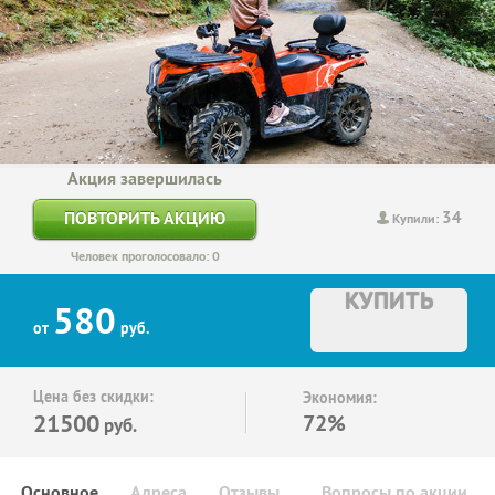
Акция завершилась
34
ПОВТОРИТЬ АКЦИЮ
Купили:
Человек проголосовало: 0
КУПИТЬ
580
от
руб.
Цена без скидки:
Экономия:
21500
72%
руб.
Основное
Адреса
Отзывы
Вопросы по акции