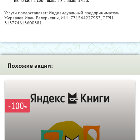
включает в себя шашлык, лаваш и чай.
Услуги предоставляет: Индивидуальный предприниматель
Журавлев Иван Валерьевич,
ИНН 771544227933
, ОГРН
313774613600381
Похожие акции:
-100
%