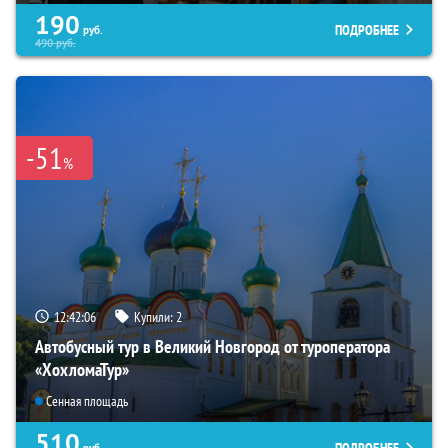
190
ПОДРОБНЕЕ
руб.
490
руб.
-51
%
12:42:05
Купили:
2
Автобусный тур в Великий Новгород от туроператора
«ХохломаТур»
Сенная площадь
510
руб.