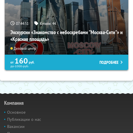
07:44:50
Купили:
44
Экскурсии «Знакомство с небоскребами "Москва-Сити"» и
«Красная площадь»
Деловой центр
160
ПОДРОБНЕЕ
от
руб.
до
1900
руб.
Компания
Основное
Публикации о нас
Вакансии