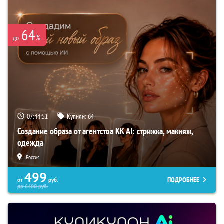
64
%
до
07:44:50
Купили:
64
Создание образа от агентства KK AI: стрижка, макияж,
одежда
Россия
499
ПОДРОБНЕЕ
от
руб.
до
6400
руб.