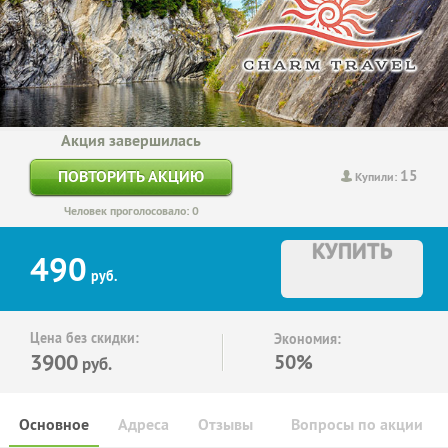
Акция завершилась
15
ПОВТОРИТЬ АКЦИЮ
Купили:
Человек проголосовало: 0
КУПИТЬ
490
руб.
Цена без скидки:
Экономия:
3900
50%
руб.
Основное
Адреса
Отзывы
Вопросы по акции