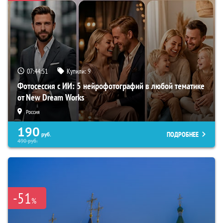
07:44:50
Купили:
9
Фотосессия с ИИ: 5 нейрофотографий в любой тематике
от New Dream Works
Россия
190
ПОДРОБНЕЕ
руб.
490
руб.
-51
%