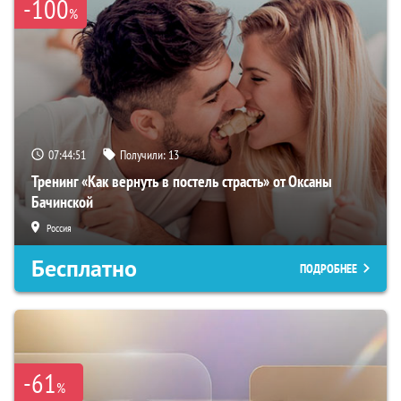
-100
%
07:44:50
Получили:
13
Тренинг «Как вернуть в постель страсть» от Оксаны
Бачинской
Россия
Бесплатно
ПОДРОБНЕЕ
-61
%