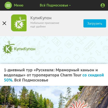
Меню
Всё Подмосковье
КупиКупон
Мобильное приложение
Загрузить
ещё удобнее
1-дневный тур «Рускеала: Мраморный каньон и
водопады» от туроператора Charm Tour
со скидкой
50%
. Всё Подмосковье