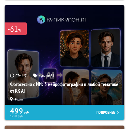
-61
%
07:44:50
Купили:
81
Фотосессия с ИИ: 3 нейрофотографии в любой тематике
от KK AI
Россия
499
ПОДРОБНЕЕ
руб.
1290
руб.