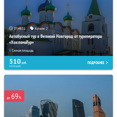
07:44:50
Купили:
2
Автобусный тур в Великий Новгород от туроператора
«ХохломаТур»
Сенная площадь
510
ПОДРОБНЕЕ
руб.
5190
руб.
69
%
до