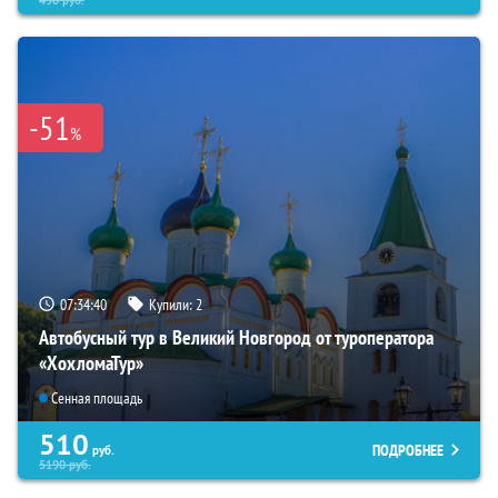
-51
%
07:34:39
Купили:
2
Автобусный тур в Великий Новгород от туроператора
«ХохломаТур»
Сенная площадь
510
ПОДРОБНЕЕ
руб.
5190
руб.