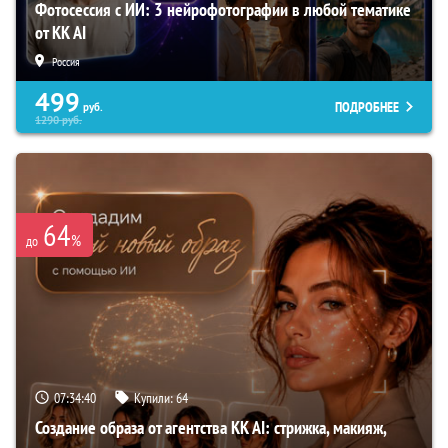
Фотосессия с ИИ: 3 нейрофотографии в любой тематике
от KK AI
Россия
499
ПОДРОБНЕЕ
руб.
1290
руб.
64
%
до
07:34:39
Купили:
64
Создание образа от агентства KK AI: стрижка, макияж,