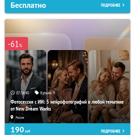
Бесплатно
ПОДРОБНЕЕ
-61
%
07:34:39
Купили:
9
Фотосессия с ИИ: 5 нейрофотографий в любой тематике
от New Dream Works
Россия
190
ПОДРОБНЕЕ
руб.
490
руб.