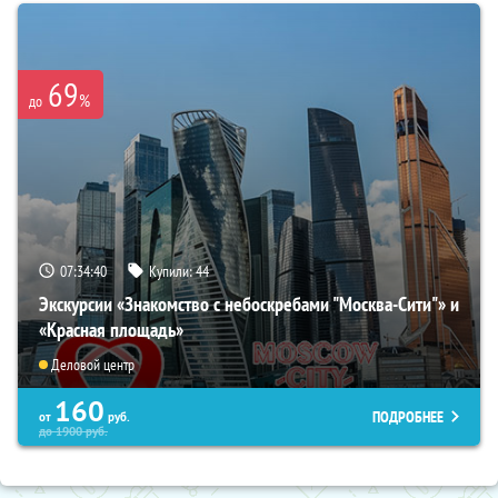
69
%
до
07:34:39
Купили:
44
Экскурсии «Знакомство с небоскребами "Москва-Сити"» и
«Красная площадь»
Деловой центр
160
ПОДРОБНЕЕ
от
руб.
до
1900
руб.