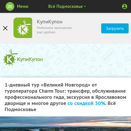
Меню
Всё Подмосковье
КупиКупон
Мобильное приложение
Загрузить
ещё удобнее
1-дневный тур «Великий Новгород» от
туроператора Charm Tour: трансфер, обслуживание
профессионального гида, экскурсия в Ярославовом
дворище и многое другое
со скидкой 50%
. Всё
Подмосковье